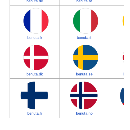
benuta.de
benuta.at
be
benuta.fr
benuta.it
be
benuta.dk
benuta.se
ben
benuta.fi
benuta.no
be